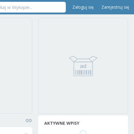
Zaloguj się
Zarejestruj się
AKTYWNE WPISY