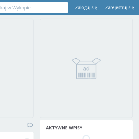
Zaloguj się
Zarejestruj się
AKTYWNE WPISY