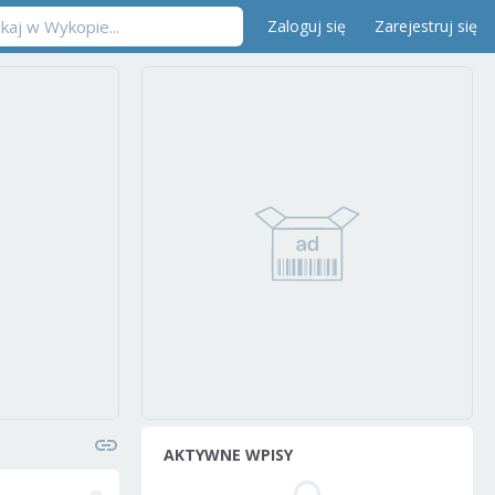
Zaloguj się
Zarejestruj się
AKTYWNE WPISY