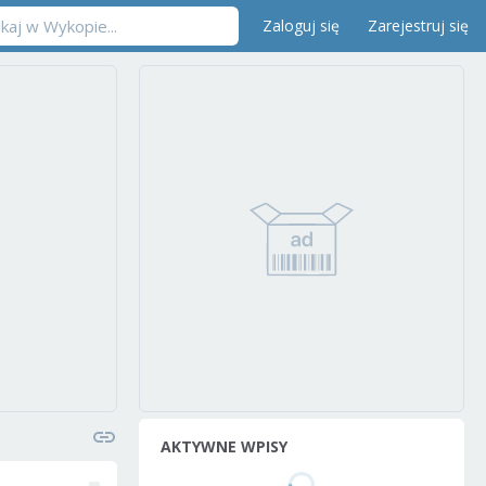
Zaloguj się
Zarejestruj się
AKTYWNE WPISY