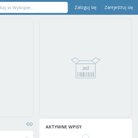
Zaloguj się
Zarejestruj się
AKTYWNE WPISY