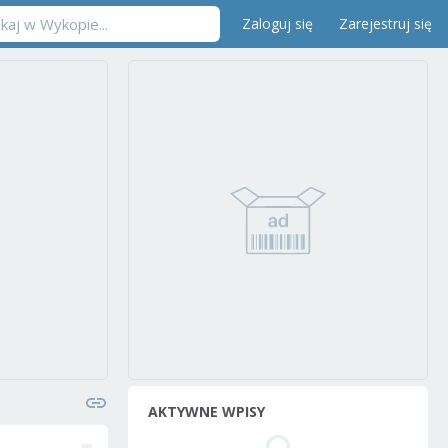
Zaloguj się
Zarejestruj się
AKTYWNE WPISY