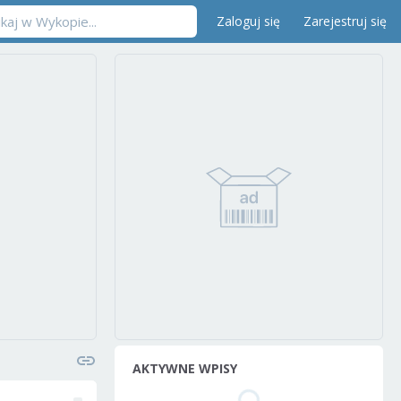
Zaloguj się
Zarejestruj się
AKTYWNE WPISY