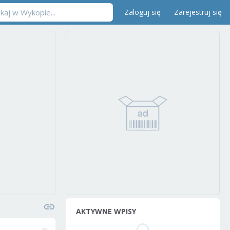
Zaloguj się
Zarejestruj się
AKTYWNE WPISY