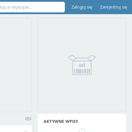
Zaloguj się
Zarejestruj się
AKTYWNE WPISY