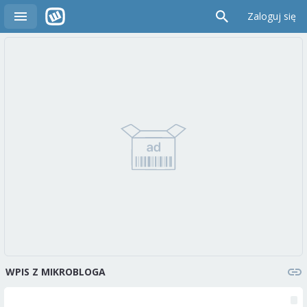
Zaloguj się
WPIS Z MIKROBLOGA