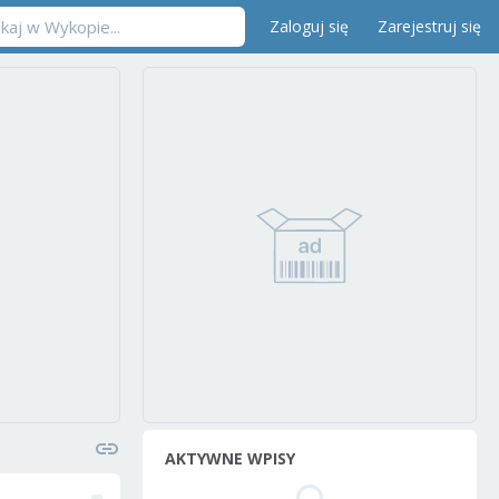
Zaloguj się
Zarejestruj się
AKTYWNE WPISY