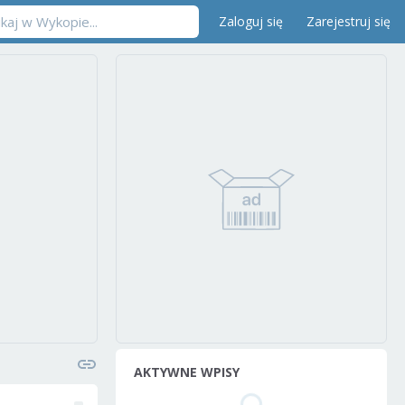
Zaloguj się
Zarejestruj się
AKTYWNE WPISY