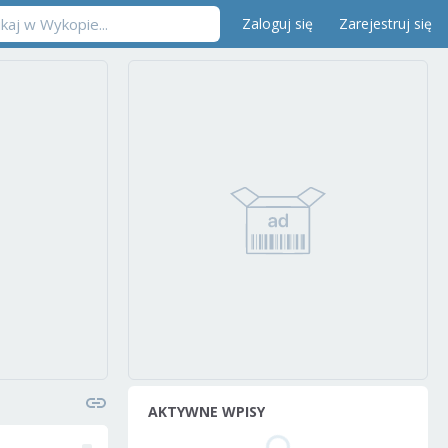
Zaloguj się
Zarejestruj się
AKTYWNE WPISY