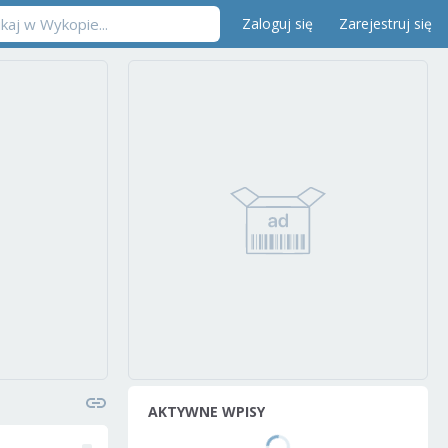
Zaloguj się
Zarejestruj się
AKTYWNE WPISY