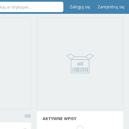
Zaloguj się
Zarejestruj się
AKTYWNE WPISY