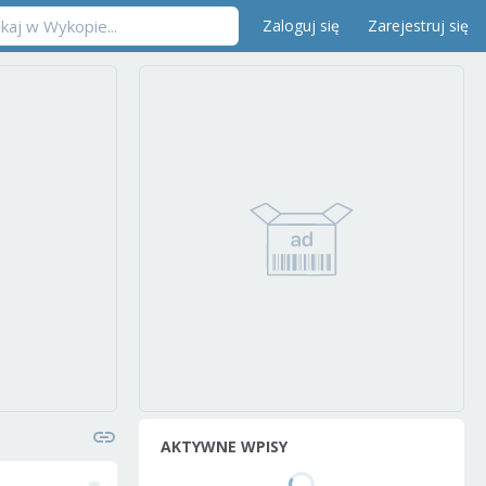
Zaloguj się
Zarejestruj się
AKTYWNE WPISY