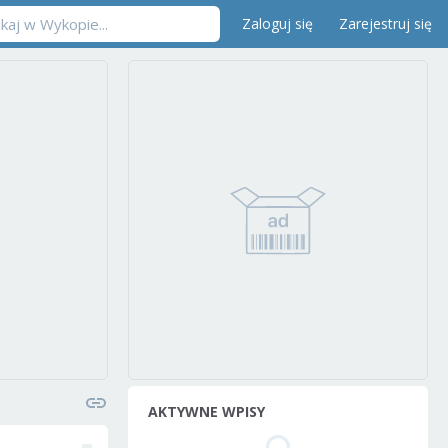
Zaloguj się
Zarejestruj się
AKTYWNE WPISY