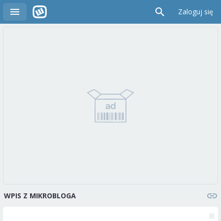
Zaloguj się
WPIS Z MIKROBLOGA