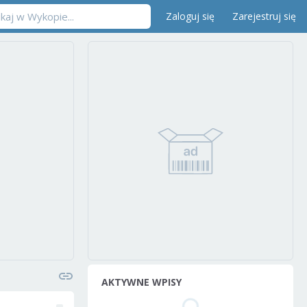
Zaloguj się
Zarejestruj się
AKTYWNE WPISY