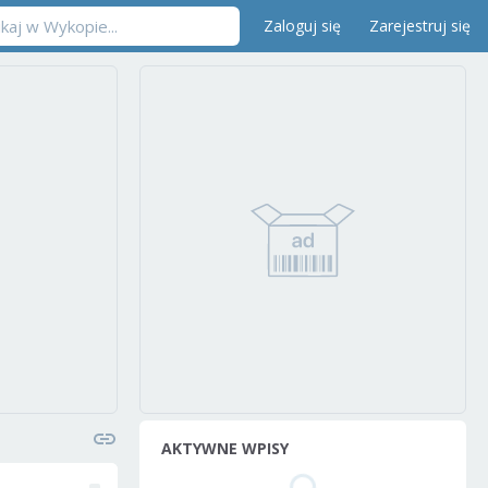
Zaloguj się
Zarejestruj się
AKTYWNE WPISY