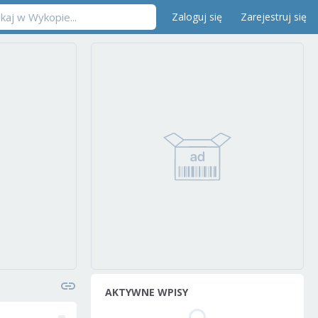
Zaloguj się
Zarejestruj się
AKTYWNE WPISY