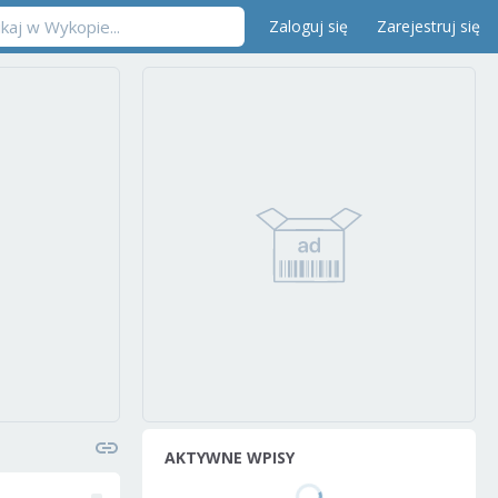
Zaloguj się
Zarejestruj się
AKTYWNE WPISY