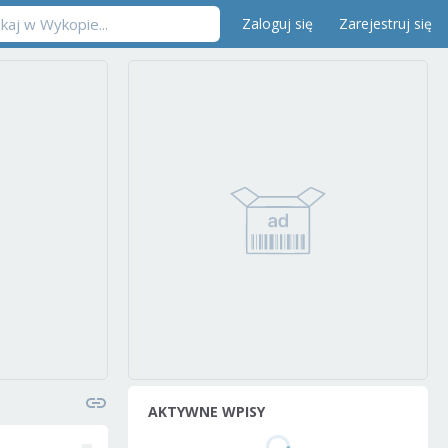
Zaloguj się
Zarejestruj się
AKTYWNE WPISY