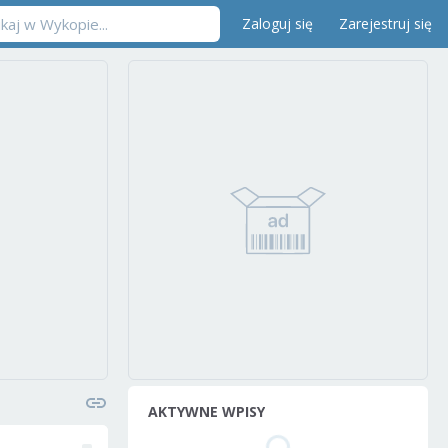
Zaloguj się
Zarejestruj się
AKTYWNE WPISY