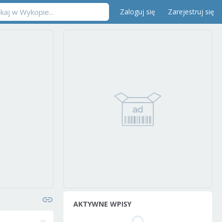
Zaloguj się
Zarejestruj się
AKTYWNE WPISY