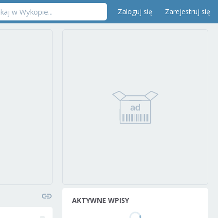
Zaloguj się
Zarejestruj się
AKTYWNE WPISY