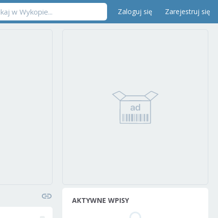
Zaloguj się
Zarejestruj się
AKTYWNE WPISY