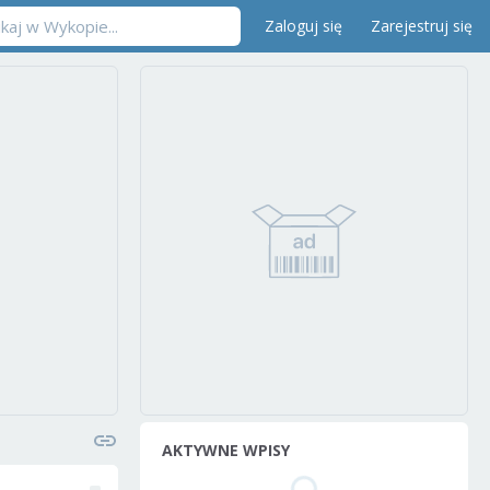
Zaloguj się
Zarejestruj się
AKTYWNE WPISY