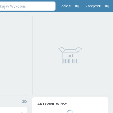
Zaloguj się
Zarejestruj się
AKTYWNE WPISY