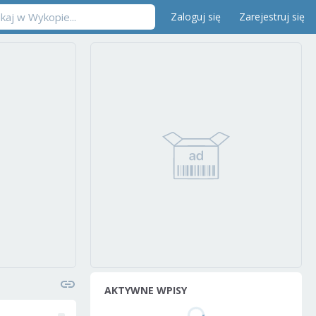
Zaloguj się
Zarejestruj się
AKTYWNE WPISY