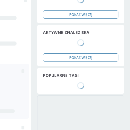
POKAŻ WIĘCEJ
AKTYWNE ZNALEZISKA
POKAŻ WIĘCEJ
POPULARNE TAGI