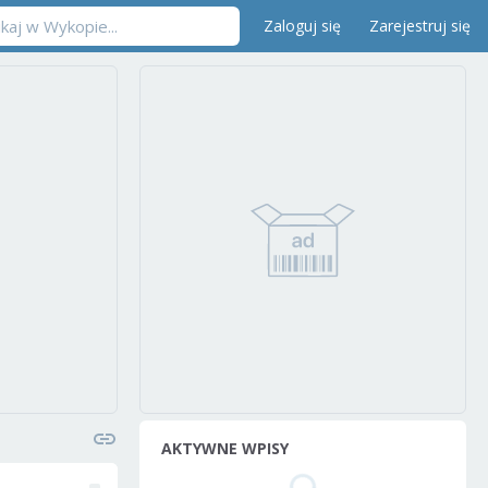
Zaloguj się
Zarejestruj się
AKTYWNE WPISY