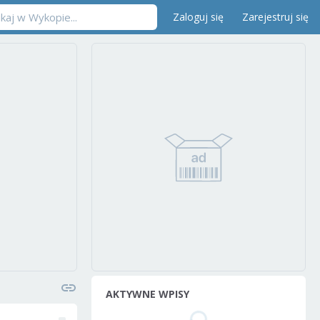
Zaloguj się
Zarejestruj się
AKTYWNE WPISY