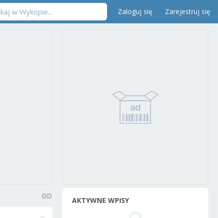
Zaloguj się
Zarejestruj się
AKTYWNE WPISY