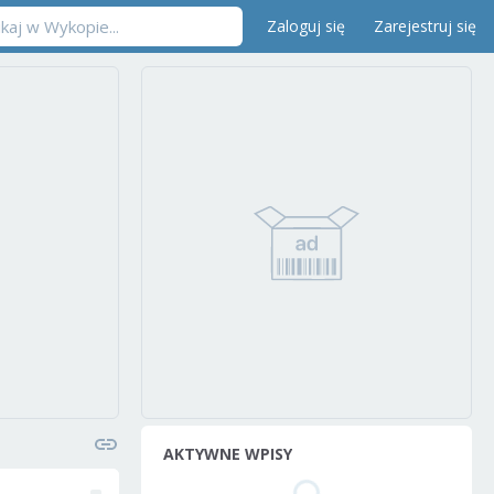
Zaloguj się
Zarejestruj się
AKTYWNE WPISY