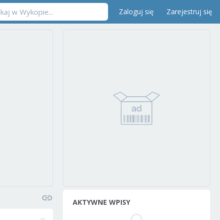
Zaloguj się
Zarejestruj się
AKTYWNE WPISY