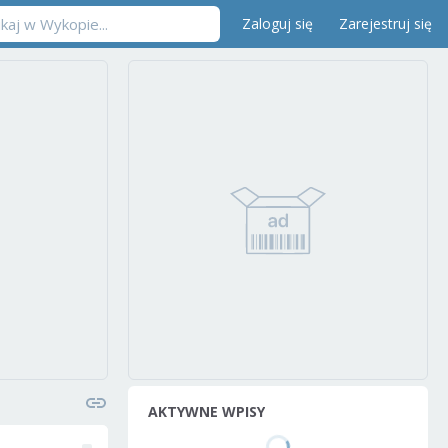
Zaloguj się
Zarejestruj się
AKTYWNE WPISY