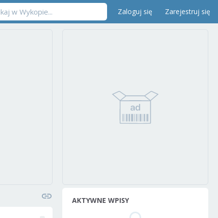
Zaloguj się
Zarejestruj się
AKTYWNE WPISY