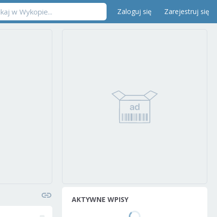
Zaloguj się
Zarejestruj się
AKTYWNE WPISY