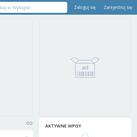
Zaloguj się
Zarejestruj się
AKTYWNE WPISY