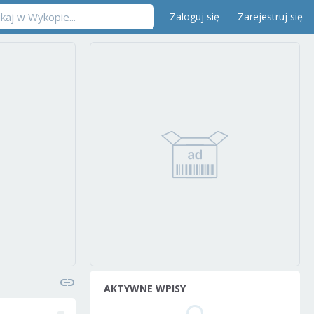
Zaloguj się
Zarejestruj się
AKTYWNE WPISY