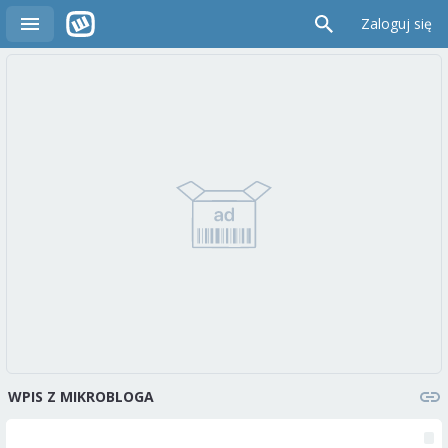
Zaloguj się
WPIS Z MIKROBLOGA