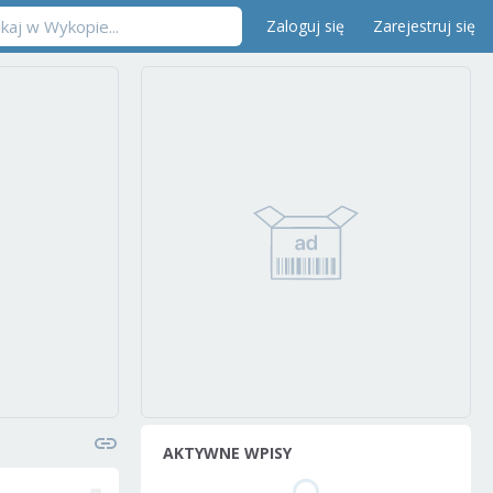
Zaloguj się
Zarejestruj się
AKTYWNE WPISY