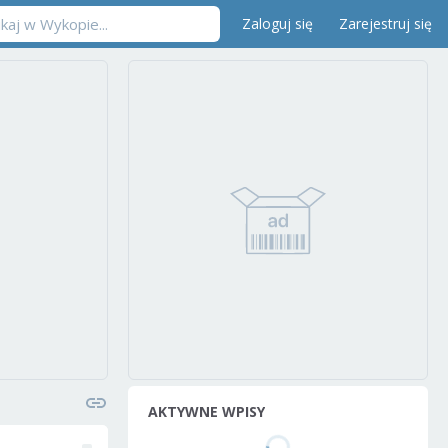
Zaloguj się
Zarejestruj się
AKTYWNE WPISY