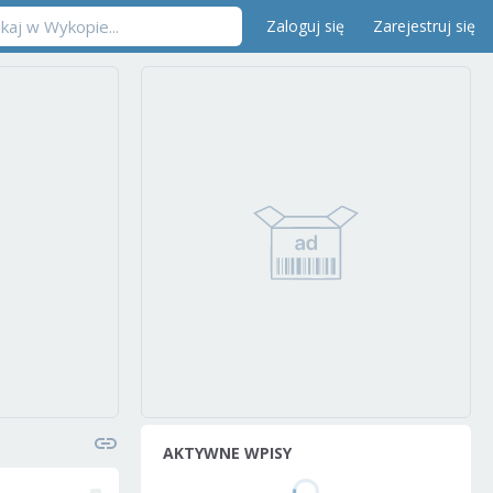
Zaloguj się
Zarejestruj się
AKTYWNE WPISY