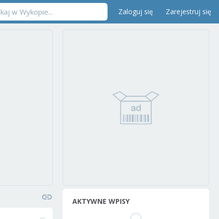
Zaloguj się
Zarejestruj się
AKTYWNE WPISY