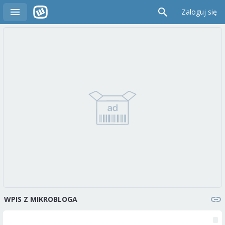
Zaloguj się
WPIS Z MIKROBLOGA