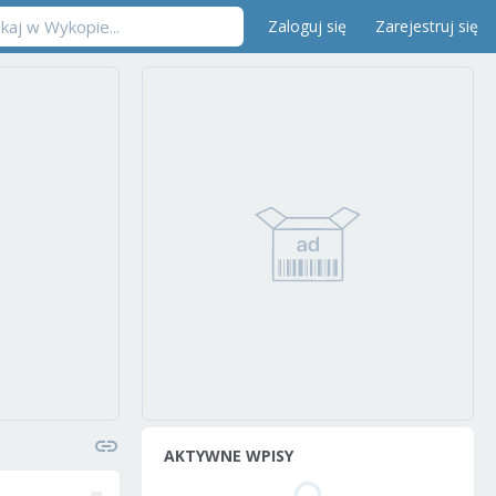
Zaloguj się
Zarejestruj się
AKTYWNE WPISY