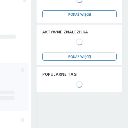
POKAŻ WIĘCEJ
AKTYWNE ZNALEZISKA
POKAŻ WIĘCEJ
POPULARNE TAGI