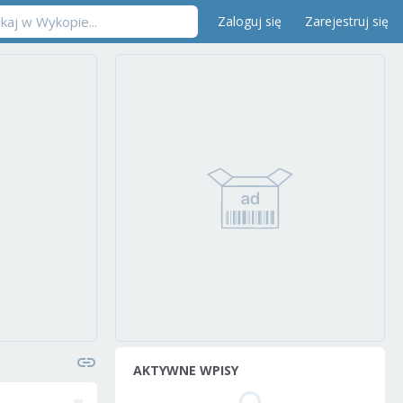
Zaloguj się
Zarejestruj się
AKTYWNE WPISY