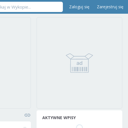
Zaloguj się
Zarejestruj się
AKTYWNE WPISY