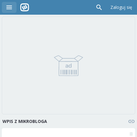
Zaloguj się
WPIS Z MIKROBLOGA